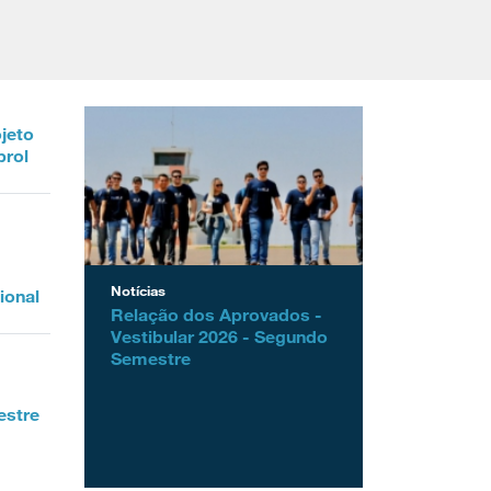
ojeto
prol
Notícias
ional
Relação dos Aprovados -
Vestibular 2026 - Segundo
Semestre
estre