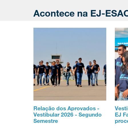
Acontece na EJ-ESA
Relação dos Aprovados -
Vesti
Vestibular 2026 - Segundo
EJ F
Semestre
proc