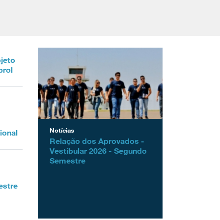
ojeto
prol
Notícias
ional
Relação dos Aprovados -
Vestibular 2026 - Segundo
Semestre
estre