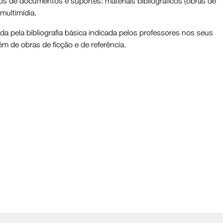
pos de documentos e suportes: materiais bibliográficos (obras de
multimídia.
ada pela bibliografia básica indicada pelos professores nos seus
ém de obras de ficção e de referência.