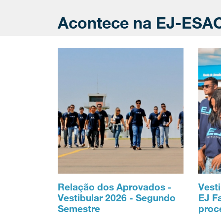
Acontece na EJ-ESA
Relação dos Aprovados -
Vesti
Vestibular 2026 - Segundo
EJ F
Semestre
proc