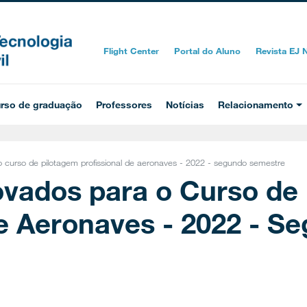
Flight Center
Portal do Aluno
Revista EJ
rso de graduação
Professores
Notícias
Relacionamento
 o curso de pilotagem profissional de aeronaves - 2022 - segundo semestre
ovados para o Curso de
de Aeronaves - 2022 - S