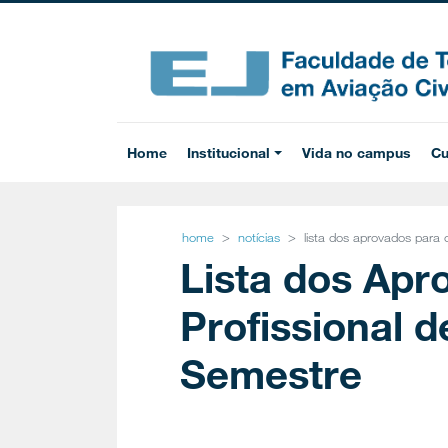
Home
Institucional
Vida no campus
Cu
home
notícias
lista dos aprovados para
Lista dos Apr
Profissional 
Semestre