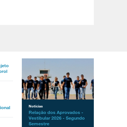
ojeto
prol
Notícias
ional
Relação dos Aprovados -
Vestibular 2026 - Segundo
Semestre