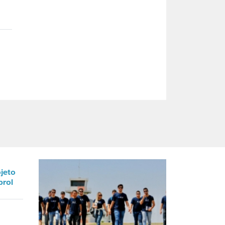
ojeto
prol