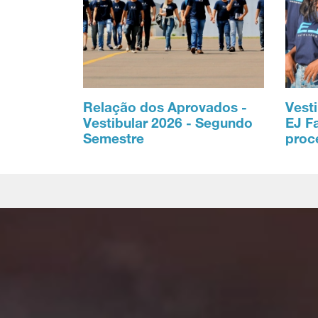
Relação dos Aprovados -
Vesti
Vestibular 2026 - Segundo
EJ F
Semestre
proc