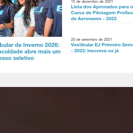
15 de dezembro de 2021
Lista dos Aprovados para o
Curso de Pilotagem Profiss
de Aeronaves - 2022
20 de setembro de 2021
bular de Inverno 2026:
Vestibular EJ Primeiro Sem
- 2022: Inscreva-se já
aculdade abre mais um
esso seletivo